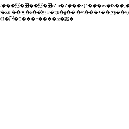
���]�x-
nW�H��С���~����rz�讖�