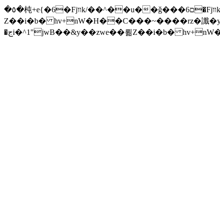
�٥�杶+e{�6�Fjװk/��^��u��ǧ���ם6�Fjװk/����׫���׫rZ.u�Z���z{^���w/�iZ��]�x-�جi�^1"jwB��&y��zwe��뢺
Z��i�b� hv+nW�H��С���~����rz�讖�y�Zuا���ƛ�� F�t(k�g��'�v\���+��j��v)ඇb���xĈ�� ����ݗ'����j
�جi�^1"jwB��&y��zwe��뢺Z��i�b� hv+