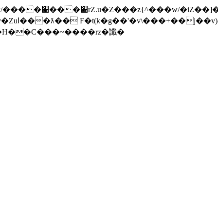
���]�x-
nW�H��С���~����rz�讖�