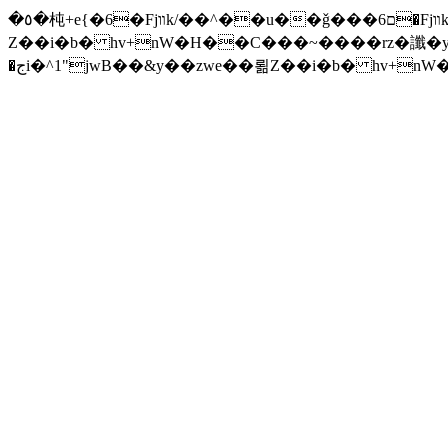
�٥�杶+e{�6�Fjװk/��^��u��ǧ���ם6�Fjװk/����׫���׫rZ.u�Z���z{^���w/�iZ��]�x-�جi�^1"jwB��&y��zwe��뢺
Z��i�b� hv+nW�H��С���~����rz�讖�y�Zuا���ƛ�� F�t(k�g��'�v\���+��j��v)ඇb���xĈ�� ����ݗ'����j
�جi�^1"jwB��&y��zwe��뢺Z��i�b� hv+