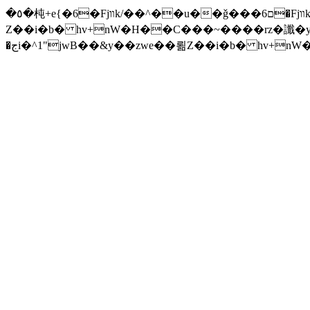
�٥�杶+e{�6�Fjװk/��^��u��ǧ���ם6�Fjװk/����׫���׫rZ.u�Z���z{^���w/�iZ��]�x-�جi�^1"jwB��&y��zwe��뢺
Z��i�b� hv+nW�H��С���~����rz�讖�y�Zuا���ƛ�� F�t(k�g��'�v\���+��j��v)ඇb���xĈ�� ����ݗ'����j
�جi�^1"jwB��&y��zwe��뢺Z��i�b� hv+