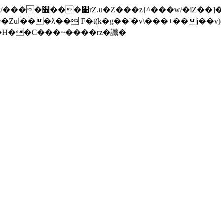
���]�x-
nW�H��С���~����rz�讖�