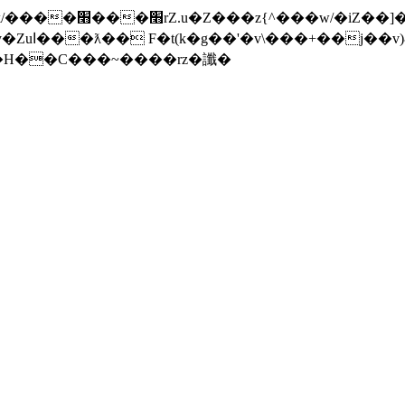
���]�x-
nW�H��С���~����rz�讖�