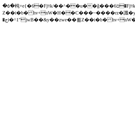
�٥�杶+e{�6�Fjװk/��^��u��ǧ���ם6�Fjװk/����׫���׫rZ.u�Z���z{^���w/�iZ��]�x-�جi�^1"jwB��&y��zwe��뢺
Z��i�b� hv+nW�H��С���~����rz�讖�y�Zuا���ƛ�� F�t(k�g��'�v\���+��j��v)ඇb���xĈ�� ����ݗ'����j
�جi�^1"jwB��&y��zwe��뢺Z��i�b� hv+